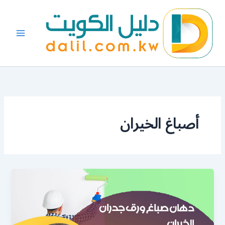
خطي
لى
لمحتوى
أصباغ الخيران