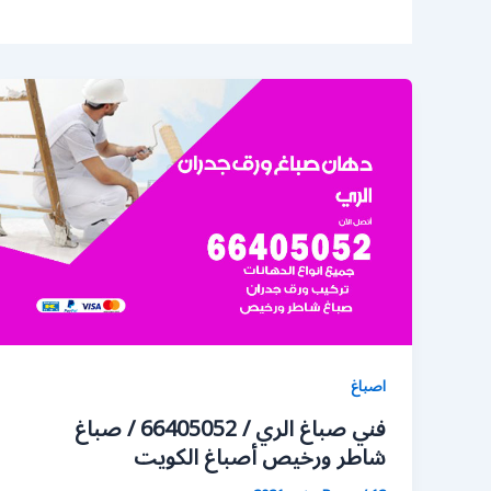
اصباغ
فني صباغ الري / 66405052 / صباغ
شاطر ورخيص أصباغ الكويت