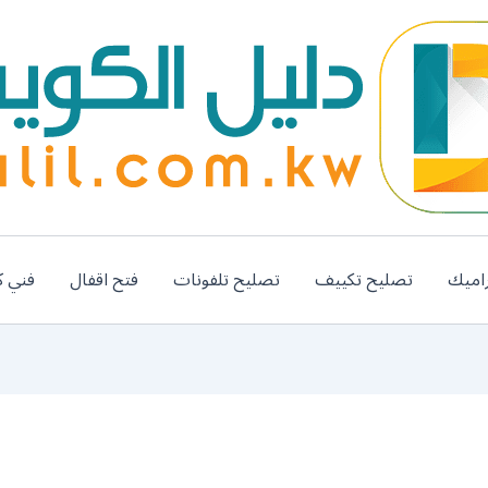
اميك
تصليح تكييف
تصليح تلفونات
فتح اقفال
فني ك