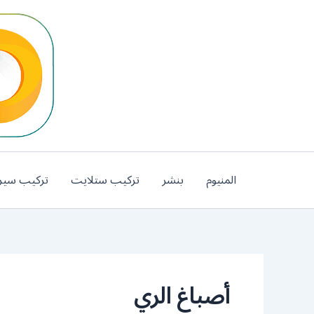
خطي
لى
لمحتوى
المنيوم
بنشر
تركيب ستلايت
تركيب سير
أصباغ الري