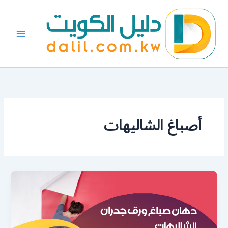
خطي
لى
لمحتوى
أصباغ الشاليهات