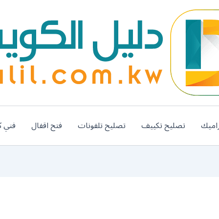
اميك
تصليح تكييف
تصليح تلفونات
فتح اقفال
فني ك