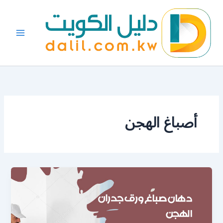
خطي
لى
لمحتوى
أصباغ الهجن