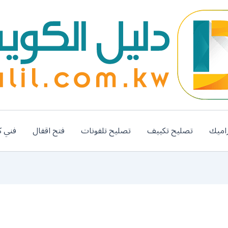
اميك
تصليح تكييف
تصليح تلفونات
فتح اقفال
فني ك