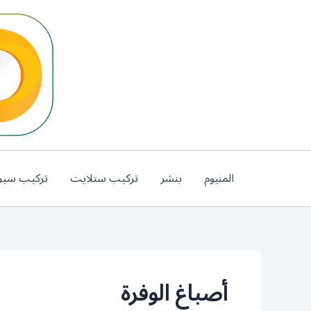
خطي
لى
لمحتوى
المنيوم
بنشر
تركيب ستلايت
تركيب سير
أصباغ الوفرة