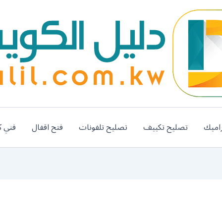
اميك
تصليح تكييف
تصليح تلفونات
فتح اقفال
فني ك