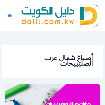
خطي
لى
لمحتوى
أصباغ شمال غرب
الصليبيخات