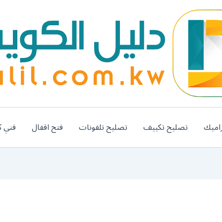
اميك
تصليح تكييف
تصليح تلفونات
فتح اقفال
فني ك