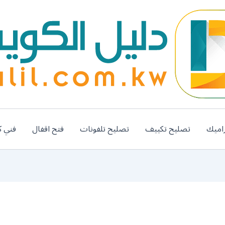
اميك
تصليح تكييف
تصليح تلفونات
فتح اقفال
فني ك