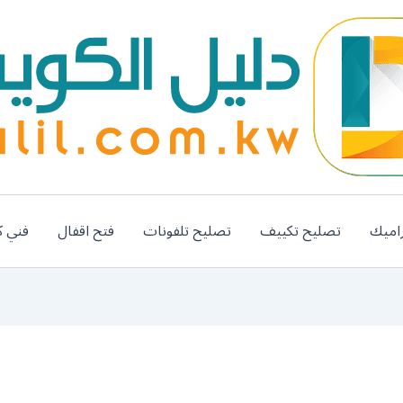
اميك
تصليح تكييف
تصليح تلفونات
فتح اقفال
فني ك