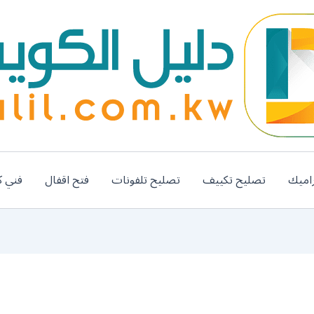
اميك
تصليح تكييف
تصليح تلفونات
فتح اقفال
فني ك