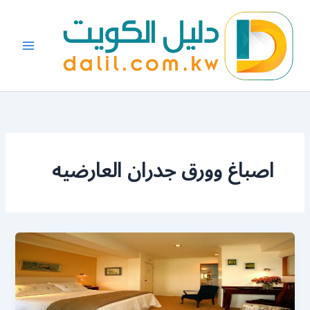
خطي
لى
لمحتوى
اصباغ وورق جدران العارضيه