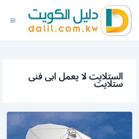
خطي
لى
لمحتوى
الستلايت لا يعمل ابى فنى
ستلايت