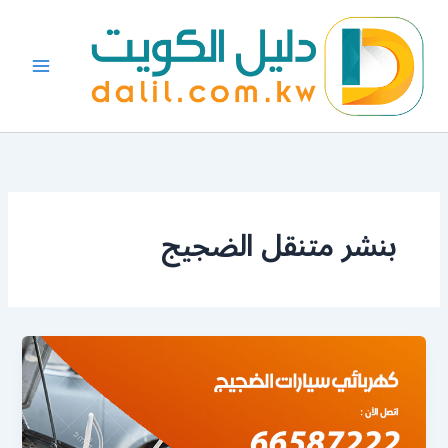
خطي
لى
لمحتوى
بنشر متنقل الضجيج