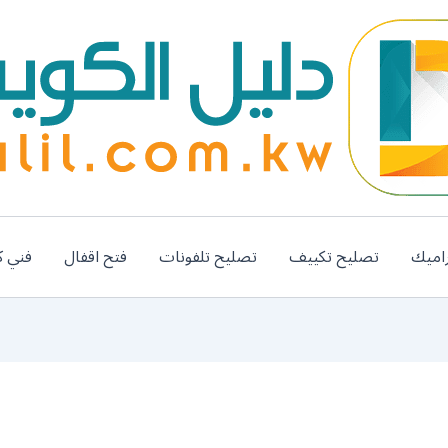
اميك
تصليح تكييف
تصليح تلفونات
فتح اقفال
فني ك