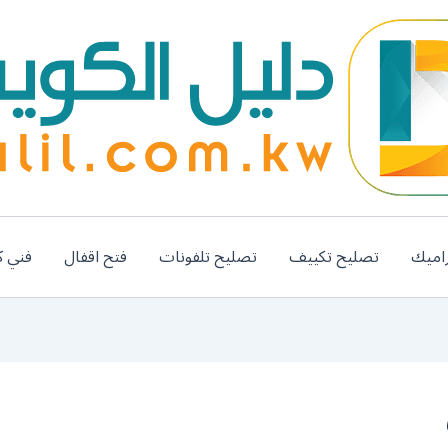
اميك
تصليح تكييف
تصليح تلفونات
فتح اقفال
فني ك