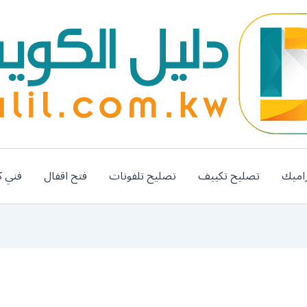
اميك
تصليح تكييف
تصليح تلفونات
فتح اقفال
فني ك