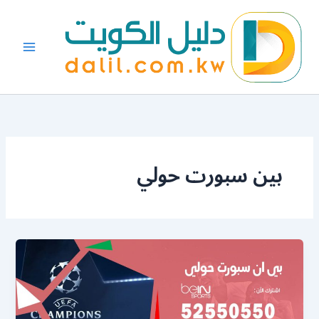
خطي
لى
لمحتوى
بين سبورت حولي