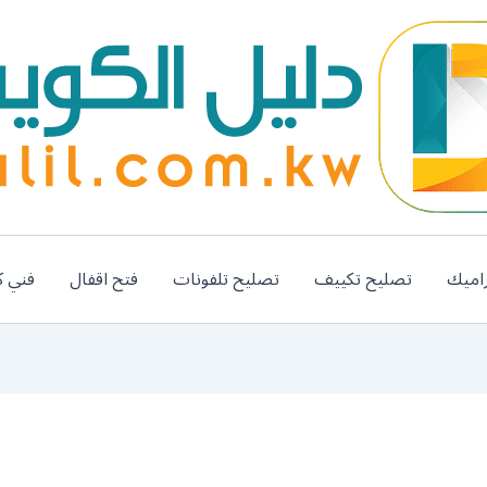
اميك
تصليح تكييف
تصليح تلفونات
فتح اقفال
فني ك