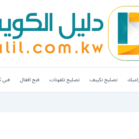
اميك
تصليح تكييف
تصليح تلفونات
فتح اقفال
فني ك