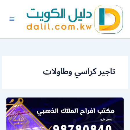
خطي
لى
لمحتوى
تاجير كراسي وطاولات