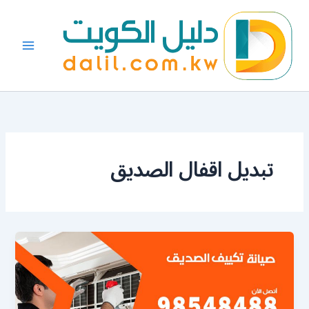
خطي
لى
لمحتوى
تبديل اقفال الصديق