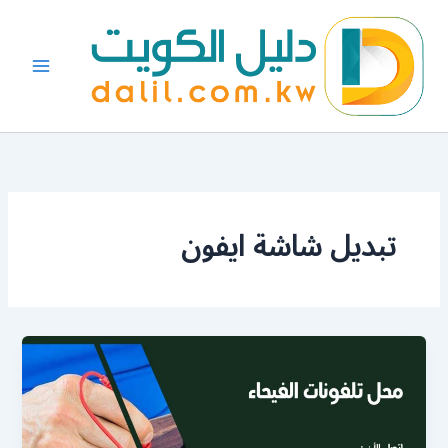
خطي
لى
لمحتوى
تبديل شاشة ايفون