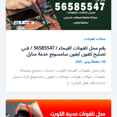
محلات تلفونات
رقم محل تلفونات الفيحاء / 56585547 / فني
تصليح تلفون ايفون سامسونج خدمة منازل
30 يونيو، 2021
/
Rwan
رقم محل تلفونات الفيحاء الكويت خدمات تصليح وصيانة
تلفونات جولات هواتف موبايلات ايفون سامسونج ايباد تبديل
شاشة فك قفل الرقم […]