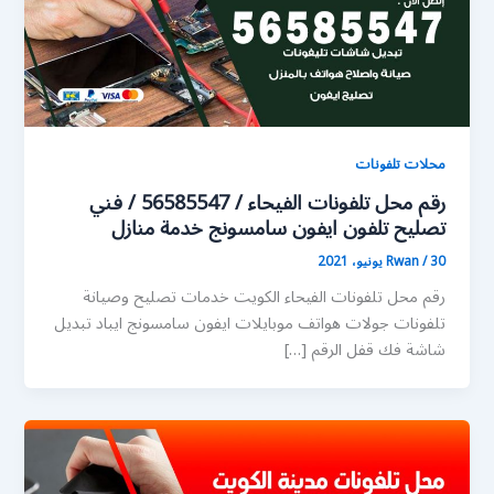
محلات تلفونات
رقم محل تلفونات الفيحاء / 56585547 / فني
تصليح تلفون ايفون سامسونج خدمة منازل
30 يونيو، 2021
/
Rwan
رقم محل تلفونات الفيحاء الكويت خدمات تصليح وصيانة
تلفونات جولات هواتف موبايلات ايفون سامسونج ايباد تبديل
شاشة فك قفل الرقم […]