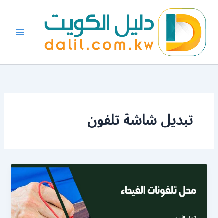
خطي
لى
لمحتوى
تبديل شاشة تلفون