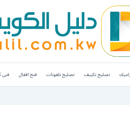
اميك
تصليح تكييف
تصليح تلفونات
فتح اقفال
فني ك