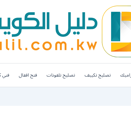
اميك
تصليح تكييف
تصليح تلفونات
فتح اقفال
فني ك