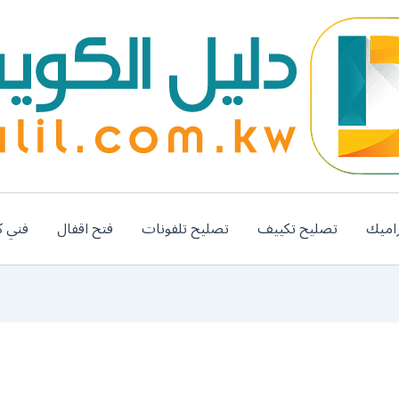
اميك
تصليح تكييف
تصليح تلفونات
فتح اقفال
فني ك