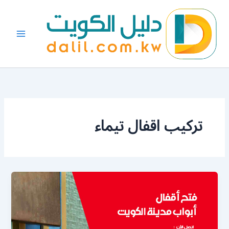
خطي
لى
لمحتوى
تركيب اقفال تيماء