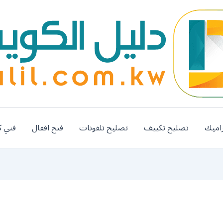
اميك
تصليح تكييف
تصليح تلفونات
فتح اقفال
فني ك