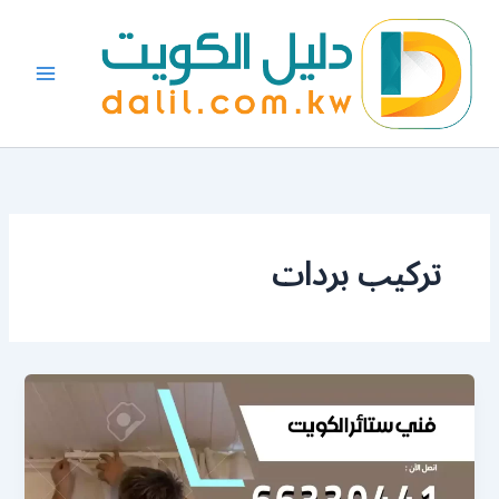
خطي
لى
لمحتوى
تركيب بردات