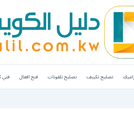
اميك
تصليح تكييف
تصليح تلفونات
فتح اقفال
فني ك