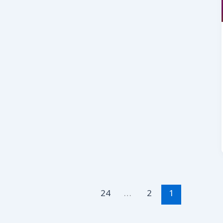
24
…
2
1