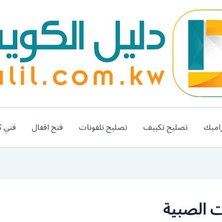
اميك
تصليح تكييف
تصليح تلفونات
فتح اقفال
فني ك
 الصبية