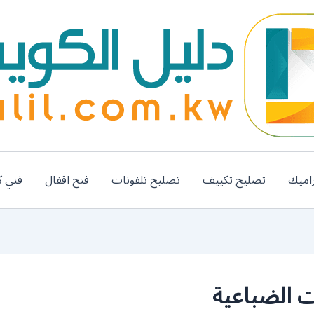
اميك
تصليح تكييف
تصليح تلفونات
فتح اقفال
فني ك
 الضباعية