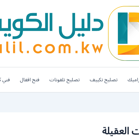
اميك
تصليح تكييف
تصليح تلفونات
فتح اقفال
فني ك
 العقيلة