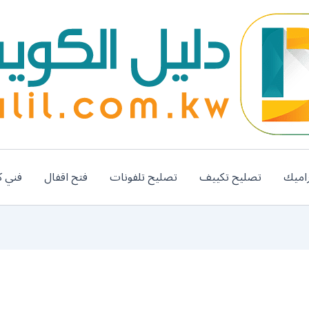
اميك
تصليح تكييف
تصليح تلفونات
فتح اقفال
فني ك