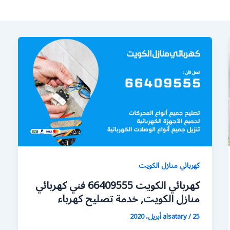
كهربائي منازل الكويت
كهربائي الكويت 66409555 فني كهربائي
منازل الكويت, خدمة تصليح كهرباء
25 أبريل، 2020
/
alsatary