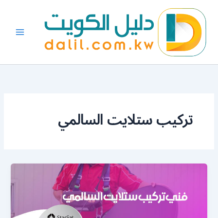
خطي
لى
لمحتوى
تركيب ستلايت السالمي