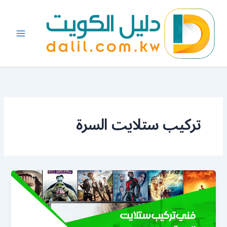
خطي
لى
لمحتوى
تركيب ستلايت السرة