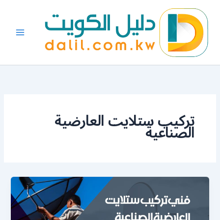
خطي
لى
لمحتوى
تركيب ستلايت العارضية
الصناعية