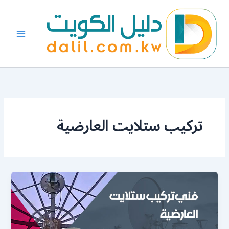
خطي
لى
لمحتوى
تركيب ستلايت العارضية