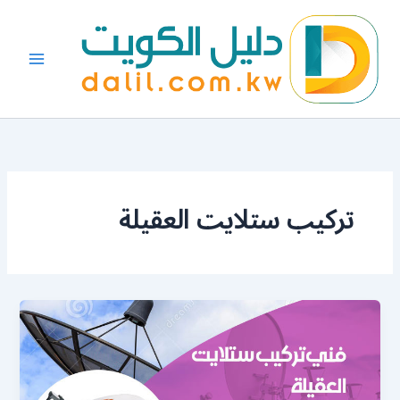
خطي
لى
لمحتوى
تركيب ستلايت العقيلة