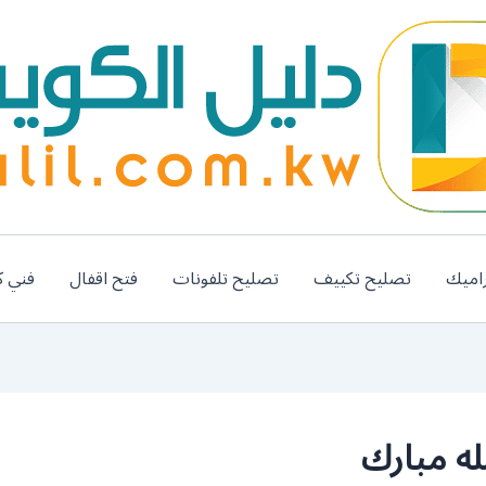
اميك
تصليح تكييف
تصليح تلفونات
فتح اقفال
فني ك
ه مبارك