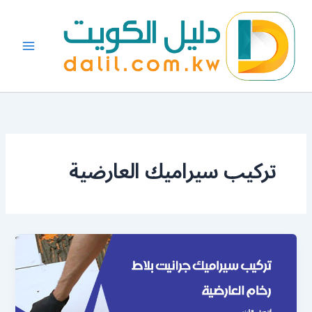
خطي
لى
لمحتوى
تركيب سيراميك العارضية