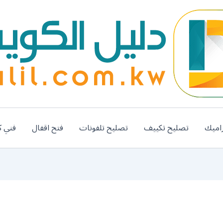
اميك
تصليح تكييف
تصليح تلفونات
فتح اقفال
فني ك