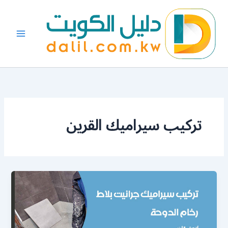
خطي
لى
لمحتوى
تركيب سيراميك القرين