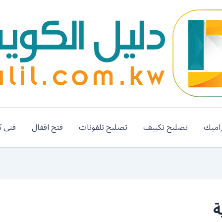
اميك
تصليح تكييف
تصليح تلفونات
فتح اقفال
فني ك
ة