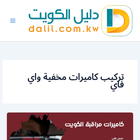
خطي
لى
لمحتوى
تركيب كاميرات مخفية واي
فاي