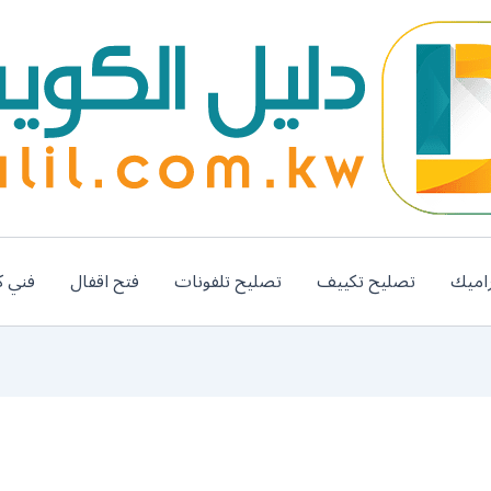
اميك
تصليح تكييف
تصليح تلفونات
فتح اقفال
فني ك