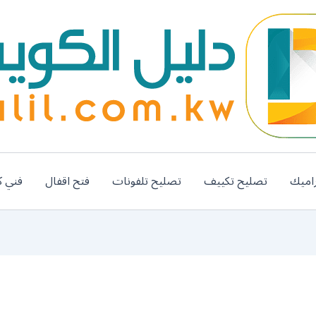
اميك
تصليح تكييف
تصليح تلفونات
فتح اقفال
فني ك