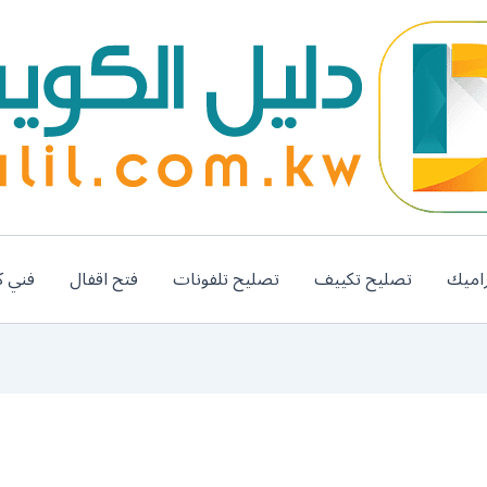
اميك
تصليح تكييف
تصليح تلفونات
فتح اقفال
فني ك